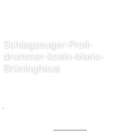
NOV. 10 2018
Schlagzeuger-Profi-
drummer-koeln-Mario-
Brüninghaus