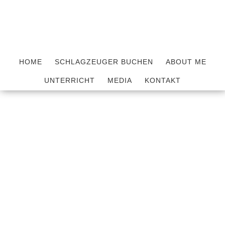
Skip
Skip
to
to
main
footer
content
HOME
SCHLAGZEUGER BUCHEN
ABOUT ME
UNTERRICHT
MEDIA
KONTAKT